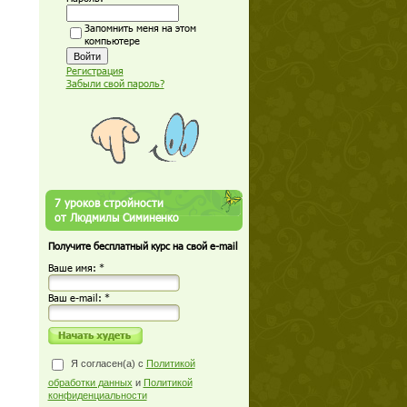
Запомнить меня на этом
компьютере
Регистрация
Забыли свой пароль?
7 уроков стройности
от Людмилы Симиненко
Получите бесплатный курс на свой e-mail
Ваше имя: *
Ваш е-mail: *
Я согласен(а) с
Политикой
обработки данных
и
Политикой
конфиденциальности