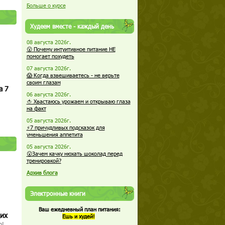
Больше о курсе
Худеем вместе - каждый день
08 августа 2026г.
😮 Почему интуитивное питание НЕ
помогает похудеть
07 августа 2026г.
😱 Когда взвешиваетесь - не верьте
своим глазам
а 7
06 августа 2026г.
🍅 Хвастаюсь урожаем и открываю глаза
на факт
05 августа 2026г.
⚡7 причудливых подсказок для
уменьшения аппетита
05 августа 2026г.
😮Зачем качку нюхать шоколад перед
тренировкой?
Архив блога
Электронные книги
Ваш ежедневный план питания:
щих
Ешь и худей!
о!