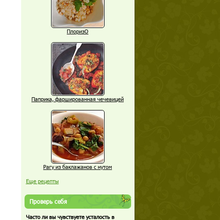
ПлоризО
Паприка, фаршированная чечевицей
Рагу из баклажанов с нутом
Еще рецепты
Проверь себя
Часто ли вы чувствуете усталость в