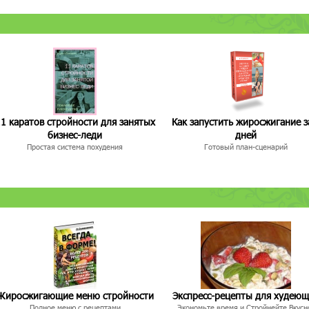
1 каратов стройности для занятых
Как запустить жиросжигание з
бизнес-леди
дней
Простая система похудения
Готовый план-сценарий
Жиросжигающие меню стройности
Экспресс-рецепты для худею
Полное меню с рецептами
Экономьте время и Стройнейте Вкусн