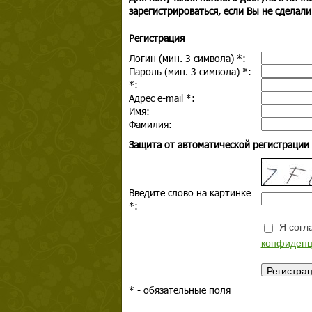
зарегистрироваться, если Вы не сделали
Регистрация
Логин (мин. 3 символа)
*
:
Пароль (мин. 3 символа)
*
:
*
:
Адрес e-mail
*
:
Имя:
Фамилия:
Защита от автоматической регистрации
Введите слово на картинке
*
:
Я согла
конфиденц
*
- обязательные поля