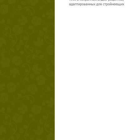
адаптированных для стройнеющих