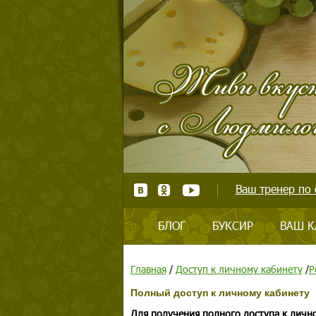
Ваш тренер по 
БЛОГ
БУКСИР
ВАШ К
Главная
/
Доступ к личному кабинету
/
Р
Полный доступ к личному кабинету
Для получения полного доступа к личн