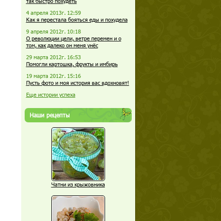
так быстро похудеть
4 апреля 2013г. 12:59
Как я перестала бояться еды и похудела
9 апреля 2012г. 10:18
О революции цели, ветре перемен и о
том, как далеко он меня унёс
29 марта 2012г. 16:53
Помогли картошка, фрукты и имбирь
19 марта 2012г. 15:16
Пусть фото и моя история вас вдохновят!
Еще истории успеха
Наши рецепты
Чатни из крыжовника