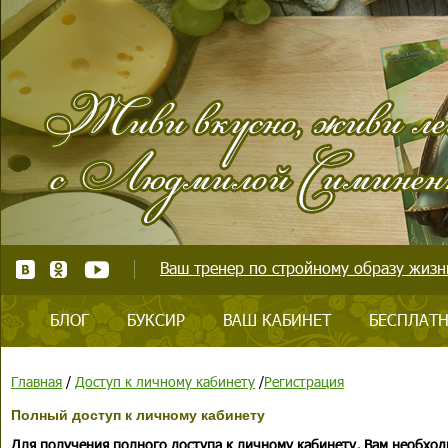
Ваш тренер по стройному образу жизни
БЛОГ
БУКСИР
ВАШ КАБИНЕТ
БЕСПЛАТН
Главная
/
Доступ к личному кабинету
/
Регистрация
Полный доступ к личному кабинету
Для получения полного доступа к личному кабинету, Вам необход