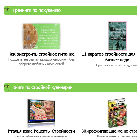
Тренинги по похудению
Как выстроить стройное питание
11 каратов стройности для
бизнес-леди
Похудеть, не считая каждую калорию и без
запрета любимых вкусностей
Простая система похудени
Книги по стройной кулинарии
Итальянские Рецепты Стройности
Жиросжигающие меню стр
Книга избранных видео-рецептов,
Полное меню с рецептам