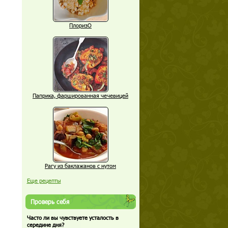
ПлоризО
Паприка, фаршированная чечевицей
Рагу из баклажанов с нутом
Еще рецепты
Проверь себя
Часто ли вы чувствуете усталость в
середине дня?