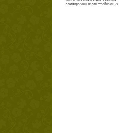
адаптированных для стройнеющих