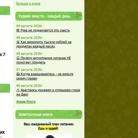
Больше о курсе
Худеем вместе - каждый день
09 августа 2026г.
🙈 Рука не поднимается это съесть
08 августа 2026г.
🤩 Как экономить тысячи рублей на
продуктах каждый месяц
а 7
08 августа 2026г.
😮 Почему интуитивное питание НЕ
помогает похудеть
07 августа 2026г.
😱 Когда взвешиваетесь - не верьте
своим глазам
06 августа 2026г.
🍅 Хвастаюсь урожаем и открываю глаза
на факт
Архив блога
Электронные книги
Ваш ежедневный план питания:
Ешь и худей!
щих
о!