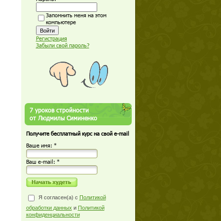
Запомнить меня на этом
компьютере
Регистрация
Забыли свой пароль?
7 уроков стройности
от Людмилы Симиненко
Получите бесплатный курс на свой e-mail
Ваше имя: *
Ваш е-mail: *
Я согласен(а) с
Политикой
обработки данных
и
Политикой
конфиденциальности