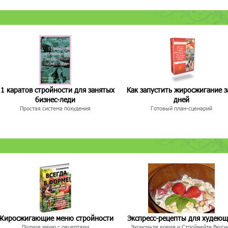
1 каратов стройности для занятых
Как запустить жиросжигание з
бизнес-леди
дней
Простая система похудения
Готовый план-сценарий
Жиросжигающие меню стройности
Экспресс-рецепты для худею
Полное меню с рецептами
Экономьте время и Стройнейте Вкусн