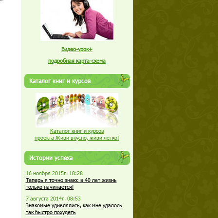
Видео-урок+
подробная карта-схема
Каталог книг и курсов
Каталог книг и курсов
проекта Живи вкусно, живи легко!
Истории успеха
16 ноября 2015г. 18:28
Теперь я точно знаю: в 40 лет жизнь
только начинается!
7 августа 2014г. 08:53
Знакомые удивлялись, как мне удалось
так быстро похудеть