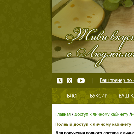
Ваш тренер по 
БЛОГ
БУКСИР
ВАШ К
Главная
/
Доступ к личному кабинету
/
Р
Полный доступ к личному кабинету
Для получения полного доступа к личн