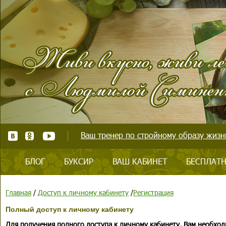
Ваш тренер по стройному образу жизни
БЛОГ
БУКСИР
ВАШ КАБИНЕТ
БЕСПЛАТН
Главная
/
Доступ к личному кабинету
/
Регистрация
Полный доступ к личному кабинету
Для получения полного доступа к личному кабинету, Вам необход