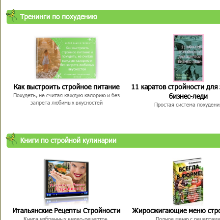
Тренинги по похудению
Как выстроить стройное питание
11 каратов стройности для
бизнес-леди
Похудеть, не считая каждую калорию и без
запрета любимых вкусностей
Простая система похудени
Книги по стройной кулинарии
Итальянские Рецепты Стройности
Жиросжигающие меню стр
Книга избранных видео-рецептов,
Полное меню с рецептам