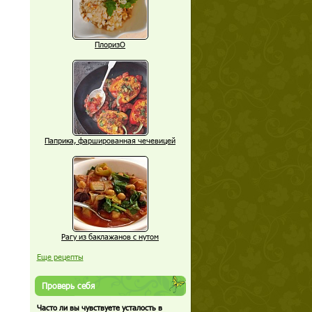
ПлоризО
Паприка, фаршированная чечевицей
Рагу из баклажанов с нутом
Еще рецепты
Проверь себя
Часто ли вы чувствуете усталость в