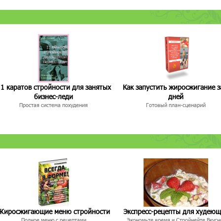
1 каратов стройности для занятых
Как запустить жиросжигание з
бизнес-леди
дней
Простая система похудения
Готовый план-сценарий
Жиросжигающие меню стройности
Экспресс-рецепты для худею
Полное меню с рецептами
Экономьте время и Стройнейте Вкусн