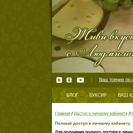
Ваш тренер по 
БЛОГ
БУКСИР
ВАШ К
Главная
/
Доступ к личному кабинету
/
Р
Полный доступ к личному кабинету
Для получения полного доступа к личн