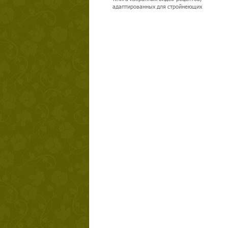
адаптированных для стройнеющих