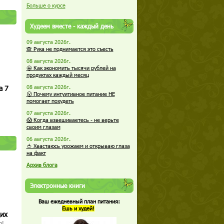
Больше о курсе
Худеем вместе - каждый день
09 августа 2026г.
🙈 Рука не поднимается это съесть
08 августа 2026г.
🤩 Как экономить тысячи рублей на
продуктах каждый месяц
а 7
08 августа 2026г.
😮 Почему интуитивное питание НЕ
помогает похудеть
07 августа 2026г.
😱 Когда взвешиваетесь - не верьте
своим глазам
06 августа 2026г.
🍅 Хвастаюсь урожаем и открываю глаза
на факт
Архив блога
Электронные книги
Ваш ежедневный план питания:
Ешь и худей!
щих
о!