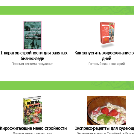
1 каратов стройности для занятых
Как запустить жиросжигание з
бизнес-леди
дней
Простая система похудения
Готовый план-сценарий
Жиросжигающие меню стройности
Экспресс-рецепты для худею
Полное меню с рецептами
Экономьте время и Стройнейте Вкусн