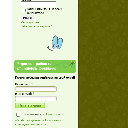
Запомнить меня на этом
компьютере
Регистрация
Забыли свой пароль?
7 уроков стройности
от Людмилы Симиненко
Получите бесплатный курс на свой e-mail
Ваше имя: *
Ваш е-mail: *
Я согласен(а) с
Политикой
обработки данных
и
Политикой
конфиденциальности