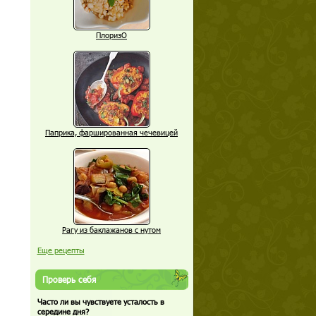
ПлоризО
Паприка, фаршированная чечевицей
Рагу из баклажанов с нутом
Еще рецепты
Проверь себя
Часто ли вы чувствуете усталость в
середине дня?