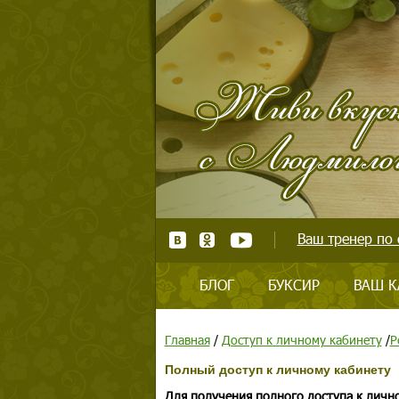
Ваш тренер по 
БЛОГ
БУКСИР
ВАШ К
Главная
/
Доступ к личному кабинету
/
Р
Полный доступ к личному кабинету
Для получения полного доступа к личн