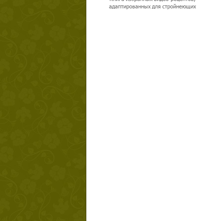
адаптированных для стройнеющих