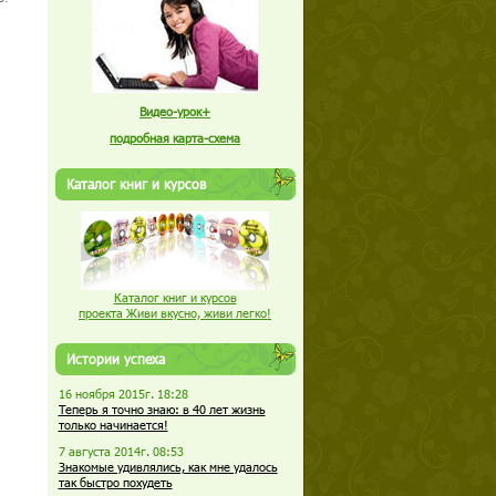
Видео-урок+
подробная карта-схема
Каталог книг и курсов
Каталог книг и курсов
проекта Живи вкусно, живи легко!
Истории успеха
16 ноября 2015г. 18:28
Теперь я точно знаю: в 40 лет жизнь
только начинается!
7 августа 2014г. 08:53
Знакомые удивлялись, как мне удалось
так быстро похудеть