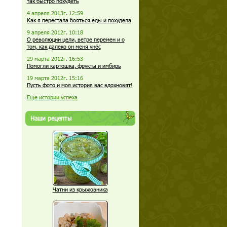
так быстро похудеть
4 апреля 2013г. 12:59
Как я перестала бояться еды и похудела
9 апреля 2012г. 10:18
О революции цели, ветре перемен и о
том, как далеко он меня унёс
29 марта 2012г. 16:53
Помогли картошка, фрукты и имбирь
19 марта 2012г. 15:16
Пусть фото и моя история вас вдохновят!
Еще истории успеха
Наши рецепты
Чатни из крыжовника