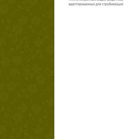
адаптированных для стройнеющих