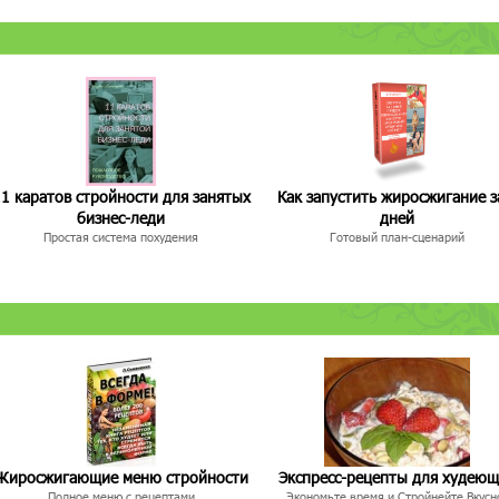
1 каратов стройности для занятых
Как запустить жиросжигание з
бизнес-леди
дней
Простая система похудения
Готовый план-сценарий
Жиросжигающие меню стройности
Экспресс-рецепты для худею
Полное меню с рецептами
Экономьте время и Стройнейте Вкусн