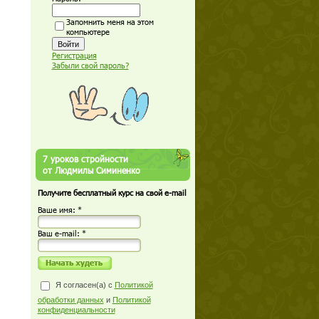
Запомнить меня на этом
компьютере
Регистрация
Забыли свой пароль?
7 уроков стройности
от Людмилы Симиненко
Получите бесплатный курс на свой e-mail
Ваше имя: *
Ваш е-mail: *
Я согласен(а) с
Политикой
обработки данных
и
Политикой
конфиденциальности