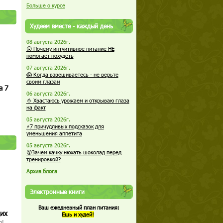
Больше о курсе
Худеем вместе - каждый день
08 августа 2026г.
😮 Почему интуитивное питание НЕ
помогает похудеть
07 августа 2026г.
😱 Когда взвешиваетесь - не верьте
своим глазам
а 7
06 августа 2026г.
🍅 Хвастаюсь урожаем и открываю глаза
на факт
05 августа 2026г.
⚡7 причудливых подсказок для
уменьшения аппетита
05 августа 2026г.
😮Зачем качку нюхать шоколад перед
тренировкой?
Архив блога
Электронные книги
Ваш ежедневный план питания:
щих
Ешь и худей!
о!