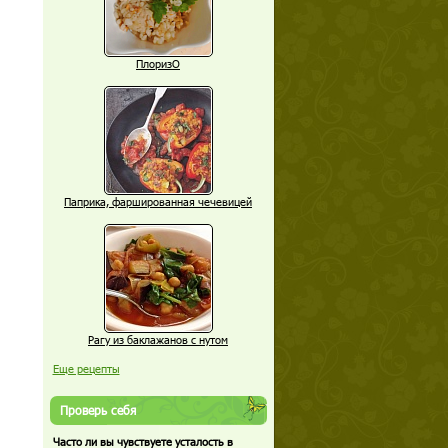
ПлоризО
Паприка, фаршированная чечевицей
Рагу из баклажанов с нутом
Еще рецепты
Проверь себя
Часто ли вы чувствуете усталость в