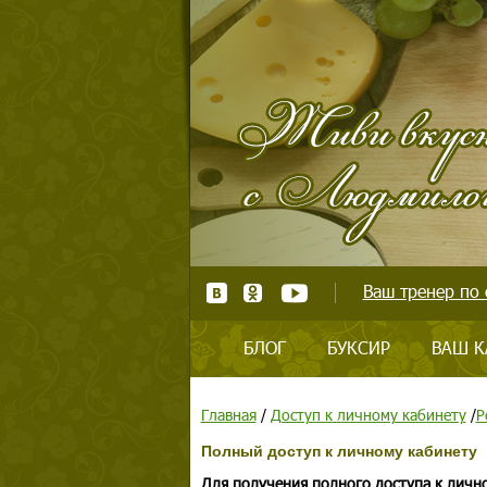
Ваш тренер по 
БЛОГ
БУКСИР
ВАШ К
Главная
/
Доступ к личному кабинету
/
Р
Полный доступ к личному кабинету
Для получения полного доступа к личн