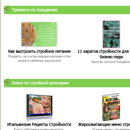
Тренинги по похудению
Как выстроить стройное питание
11 каратов стройности для
бизнес-леди
Похудеть, не считая каждую калорию и без
запрета любимых вкусностей
Простая система похудени
Книги по стройной кулинарии
Итальянские Рецепты Стройности
Жиросжигающие меню стр
Книга избранных видео-рецептов,
Полное меню с рецептам