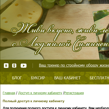
Ваш тренер по стройному образу жизни
БЛОГ
БУКСИР
ВАШ КАБИНЕТ
БЕСПЛАТН
Главная
/
Доступ к личному кабинету
/
Регистрация
Полный доступ к личному кабинету
Для получения полного доступа к личному кабинету, Вам необход