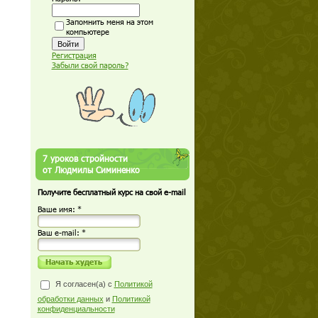
Запомнить меня на этом
компьютере
Регистрация
Забыли свой пароль?
7 уроков стройности
от Людмилы Симиненко
Получите бесплатный курс на свой e-mail
Ваше имя: *
Ваш е-mail: *
Я согласен(а) с
Политикой
обработки данных
и
Политикой
конфиденциальности