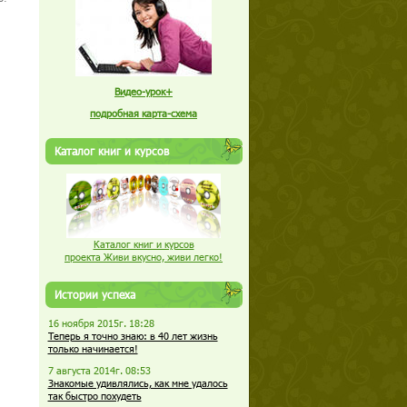
Видео-урок+
подробная карта-схема
Каталог книг и курсов
Каталог книг и курсов
проекта Живи вкусно, живи легко!
Истории успеха
16 ноября 2015г. 18:28
Теперь я точно знаю: в 40 лет жизнь
только начинается!
7 августа 2014г. 08:53
Знакомые удивлялись, как мне удалось
так быстро похудеть