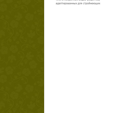
адаптированных для стройнеющих