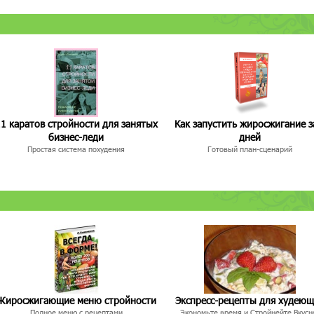
1 каратов стройности для занятых
Как запустить жиросжигание з
бизнес-леди
дней
Простая система похудения
Готовый план-сценарий
Жиросжигающие меню стройности
Экспресс-рецепты для худею
Полное меню с рецептами
Экономьте время и Стройнейте Вкусн