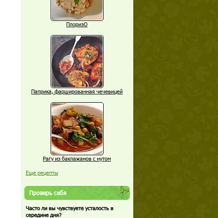
ПлоризО
Паприка, фаршированная чечевицей
Рагу из баклажанов с нутом
Еще рецепты
Проверь себя
Часто ли вы чувствуете усталость в
середине дня?