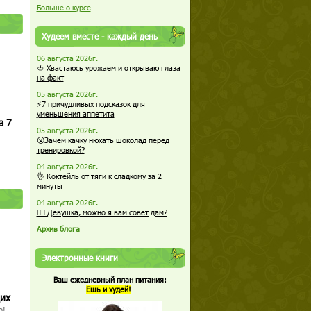
Больше о курсе
Худеем вместе - каждый день
06 августа 2026г.
🍅 Хвастаюсь урожаем и открываю глаза
на факт
05 августа 2026г.
⚡7 причудливых подсказок для
уменьшения аппетита
а 7
05 августа 2026г.
😮Зачем качку нюхать шоколад перед
тренировкой?
04 августа 2026г.
👌 Коктейль от тяги к сладкому за 2
минуты
04 августа 2026г.
🏋️‍♀️ Девушка, можно я вам совет дам?
Архив блога
Электронные книги
Ваш ежедневный план питания:
Ешь и худей!
щих
о!