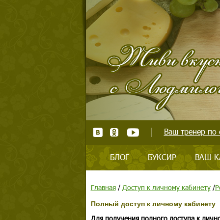
Ваш тренер по 
БЛОГ
БУКСИР
ВАШ К
Главная
/
Доступ к личному кабинету
/
Р
Полный доступ к личному кабинету
Для получения полного доступа к личн