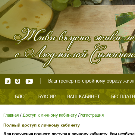
Ваш тренер по стройному образу жизни
БЛОГ
БУКСИР
ВАШ КАБИНЕТ
БЕСПЛАТН
Главная
/
Доступ к личному кабинету
/
Регистрация
Полный доступ к личному кабинету
Для получения полного доступа к личному кабинету, Вам необход