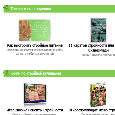
Тренинги по похудению
Как выстроить стройное питание
11 каратов стройности для
бизнес-леди
Похудеть, не считая каждую калорию и без
запрета любимых вкусностей
Простая система похудени
Книги по стройной кулинарии
Итальянские Рецепты Стройности
Жиросжигающие меню стр
Книга избранных видео-рецептов,
Полное меню с рецептам