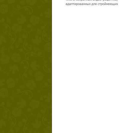
адаптированных для стройнеющих