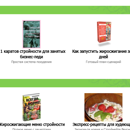
1 каратов стройности для занятых
Как запустить жиросжигание з
бизнес-леди
дней
Простая система похудения
Готовый план-сценарий
Жиросжигающие меню стройности
Экспресс-рецепты для худею
Полное меню с рецептами
Экономьте время и Стройнейте Вкусн