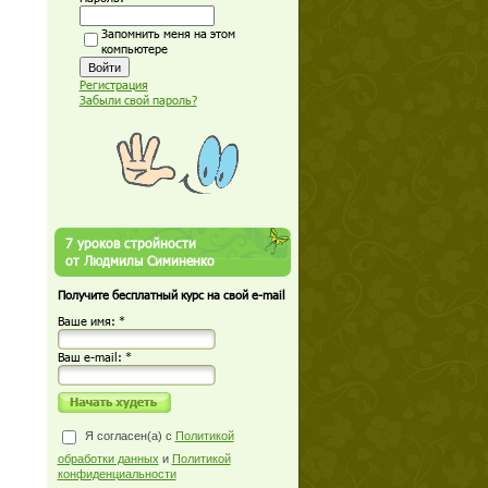
Запомнить меня на этом
компьютере
Регистрация
Забыли свой пароль?
7 уроков стройности
от Людмилы Симиненко
Получите бесплатный курс на свой e-mail
Ваше имя: *
Ваш е-mail: *
Я согласен(а) с
Политикой
обработки данных
и
Политикой
конфиденциальности