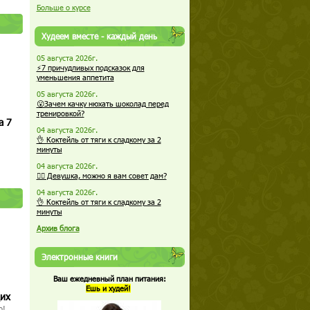
Больше о курсе
Худеем вместе - каждый день
05 августа 2026г.
⚡7 причудливых подсказок для
уменьшения аппетита
05 августа 2026г.
😮Зачем качку нюхать шоколад перед
тренировкой?
а 7
04 августа 2026г.
👌 Коктейль от тяги к сладкому за 2
минуты
04 августа 2026г.
🏋️‍♀️ Девушка, можно я вам совет дам?
04 августа 2026г.
👌 Коктейль от тяги к сладкому за 2
минуты
Архив блога
Электронные книги
Ваш ежедневный план питания:
Ешь и худей!
щих
о!