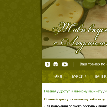
Ваш тренер по 
БЛОГ
БУКСИР
ВАШ К
Главная
/
Доступ к личному кабинету
/
Р
Полный доступ к личному кабинету
Для получения полного доступа к личн