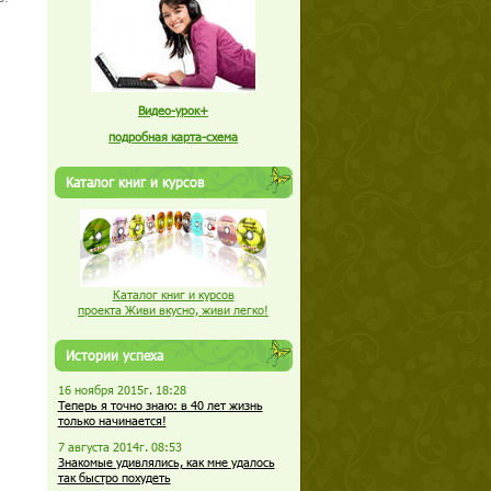
Видео-урок+
подробная карта-схема
Каталог книг и курсов
Каталог книг и курсов
проекта Живи вкусно, живи легко!
Истории успеха
16 ноября 2015г. 18:28
Теперь я точно знаю: в 40 лет жизнь
только начинается!
7 августа 2014г. 08:53
Знакомые удивлялись, как мне удалось
так быстро похудеть