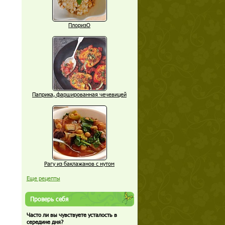
ПлоризО
Паприка, фаршированная чечевицей
Рагу из баклажанов с нутом
Еще рецепты
Проверь себя
Часто ли вы чувствуете усталость в
середине дня?