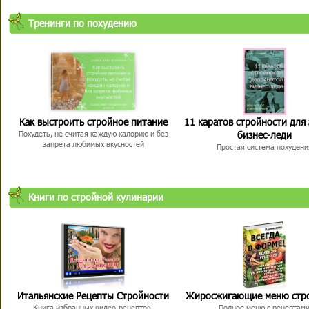
Тренинги по похудению
Как выстроить стройное питание
11 каратов стройности для
бизнес-леди
Похудеть, не считая каждую калорию и без
запрета любимых вкусностей
Простая система похудени
Книги по стройной кулинарии
Итальянские Рецепты Стройности
Жиросжигающие меню стр
Книга избранных видео-рецептов,
Полное меню с рецептам