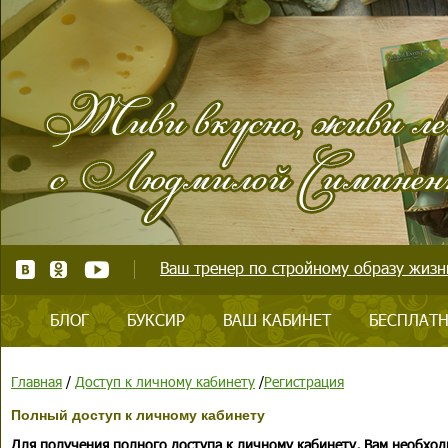
Ваш тренер по стройному образу жизни
БЛОГ
БУКСИР
ВАШ КАБИНЕТ
БЕСПЛАТН
Главная
/
Доступ к личному кабинету
/
Регистрация
Полный доступ к личному кабинету
Для получения полного доступа к личному кабинету, Вам необход