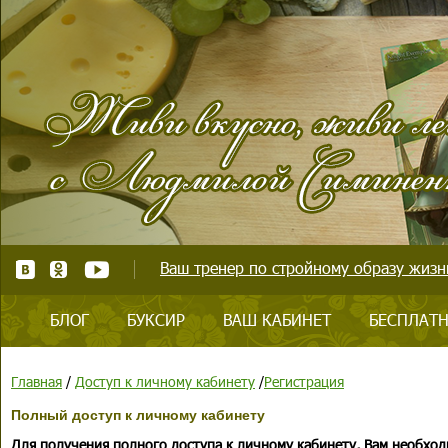
Ваш тренер по стройному образу жизни
БЛОГ
БУКСИР
ВАШ КАБИНЕТ
БЕСПЛАТН
Главная
/
Доступ к личному кабинету
/
Регистрация
Полный доступ к личному кабинету
Для получения полного доступа к личному кабинету, Вам необход