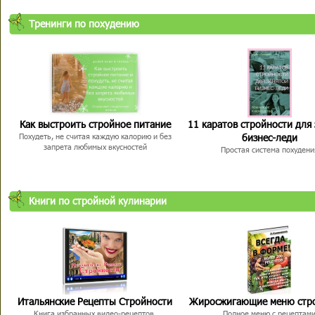
Тренинги по похудению
Как выстроить стройное питание
11 каратов стройности для
бизнес-леди
Похудеть, не считая каждую калорию и без
запрета любимых вкусностей
Простая система похудени
Книги по стройной кулинарии
Итальянские Рецепты Стройности
Жиросжигающие меню стр
Книга избранных видео-рецептов,
Полное меню с рецептам