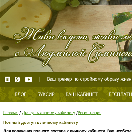
Ваш тренер по стройному образу жизни
БЛОГ
БУКСИР
ВАШ КАБИНЕТ
БЕСПЛАТН
Главная
/
Доступ к личному кабинету
/
Регистрация
Полный доступ к личному кабинету
Для получения полного доступа к личному кабинету, Вам необход