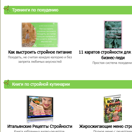
Тренинги по похудению
Как выстроить стройное питание
11 каратов стройности для
бизнес-леди
Похудеть, не считая каждую калорию и без
запрета любимых вкусностей
Простая система похудени
Книги по стройной кулинарии
Итальянские Рецепты Стройности
Жиросжигающие меню стр
Книга избранных видео-рецептов,
Полное меню с рецептам