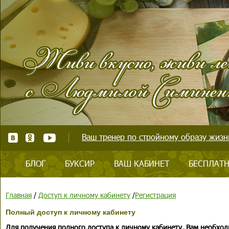
Ваш тренер по стройному образу жизни
БЛОГ
БУКСИР
ВАШ КАБИНЕТ
БЕСПЛАТН
Главная
/
Доступ к личному кабинету
/
Регистрация
Полный доступ к личному кабинету
Для получения полного доступа к личному кабинету, Вам необход