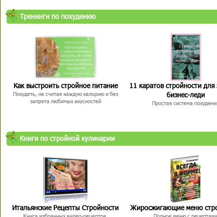
Тренинги по похудению
Как выстроить стройное питание
11 каратов стройности для
бизнес-леди
Похудеть, не считая каждую калорию и без
запрета любимых вкусностей
Простая система похудени
Книги по стройной кулинарии
Итальянские Рецепты Стройности
Жиросжигающие меню стр
Книга избранных видео-рецептов,
Полное меню с рецептам