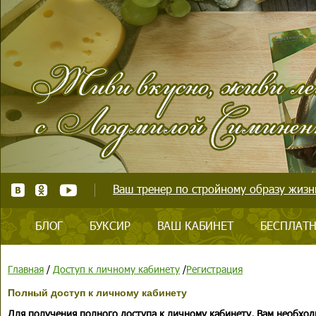
Ваш тренер по стройному образу жизни
БЛОГ
БУКСИР
ВАШ КАБИНЕТ
БЕСПЛАТН
Главная
/
Доступ к личному кабинету
/
Регистрация
Полный доступ к личному кабинету
Для получения полного доступа к личному кабинету, Вам необход