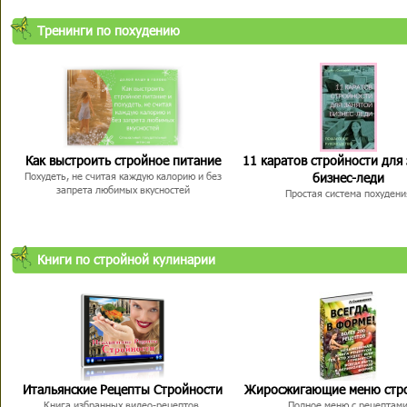
Тренинги по похудению
Как выстроить стройное питание
11 каратов стройности для
бизнес-леди
Похудеть, не считая каждую калорию и без
запрета любимых вкусностей
Простая система похудени
Книги по стройной кулинарии
Итальянские Рецепты Стройности
Жиросжигающие меню стр
Книга избранных видео-рецептов,
Полное меню с рецептам