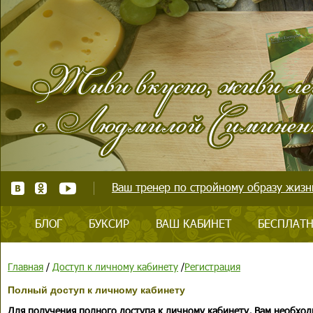
Ваш тренер по стройному образу жизни
БЛОГ
БУКСИР
ВАШ КАБИНЕТ
БЕСПЛАТН
Главная
/
Доступ к личному кабинету
/
Регистрация
Полный доступ к личному кабинету
Для получения полного доступа к личному кабинету, Вам необход