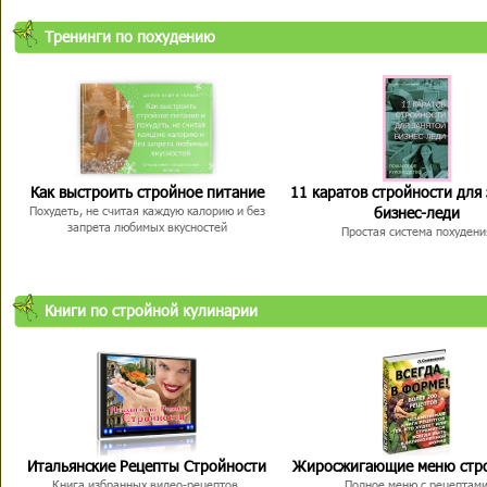
Тренинги по похудению
Как выстроить стройное питание
11 каратов стройности для
бизнес-леди
Похудеть, не считая каждую калорию и без
запрета любимых вкусностей
Простая система похудени
Книги по стройной кулинарии
Итальянские Рецепты Стройности
Жиросжигающие меню стр
Книга избранных видео-рецептов,
Полное меню с рецептам