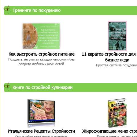
Тренинги по похудению
Как выстроить стройное питание
11 каратов стройности для
бизнес-леди
Похудеть, не считая каждую калорию и без
запрета любимых вкусностей
Простая система похудени
Книги по стройной кулинарии
Итальянские Рецепты Стройности
Жиросжигающие меню стр
Книга избранных видео-рецептов,
Полное меню с рецептам