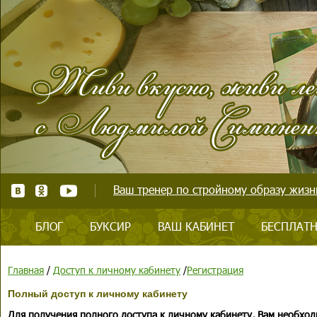
Ваш тренер по стройному образу жизни
БЛОГ
БУКСИР
ВАШ КАБИНЕТ
БЕСПЛАТН
Главная
/
Доступ к личному кабинету
/
Регистрация
Полный доступ к личному кабинету
Для получения полного доступа к личному кабинету, Вам необход