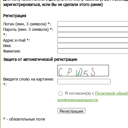
зарегистрироваться, если Вы не сделали этого ранее)
Регистрация
Логин (мин. 3 символа)
*
:
Пароль (мин. 3 символа)
*
:
*
:
Адрес e-mail
*
:
Имя:
Фамилия:
Защита от автоматической регистрации
Введите слово на картинке
*
:
Я согласен(а) с
Политикой обраб
конфиденциальности
*
- обязательные поля