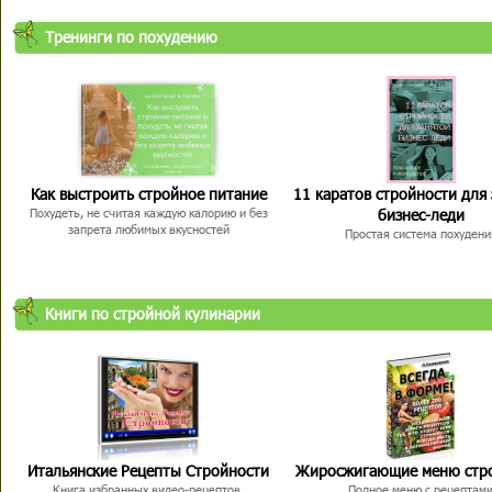
Тренинги по похудению
Как выстроить стройное питание
11 каратов стройности для
бизнес-леди
Похудеть, не считая каждую калорию и без
запрета любимых вкусностей
Простая система похудени
Книги по стройной кулинарии
Итальянские Рецепты Стройности
Жиросжигающие меню стр
Книга избранных видео-рецептов,
Полное меню с рецептам