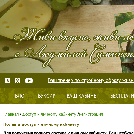
Ваш тренер по стройному образу жизни
БЛОГ
БУКСИР
ВАШ КАБИНЕТ
БЕСПЛАТН
Главная
/
Доступ к личному кабинету
/
Регистрация
Полный доступ к личному кабинету
Для получения полного доступа к личному кабинету, Вам необход