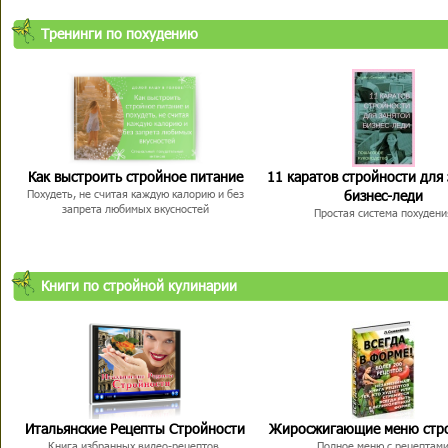
Тренинги по похудению
Как выстроить стройное питание
11 каратов стройности для
бизнес-леди
Похудеть, не считая каждую калорию и без
запрета любимых вкусностей
Простая система похудени
Книги по стройной кулинарии
Итальянские Рецепты Стройности
Жиросжигающие меню стр
Книга избранных видео-рецептов,
Полное меню с рецептам