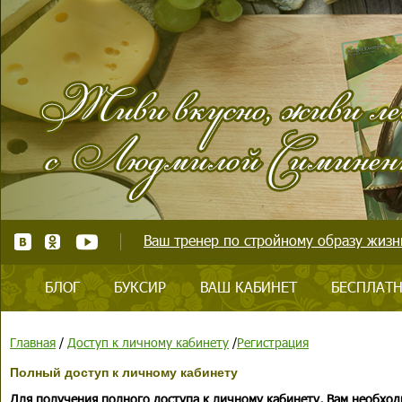
Ваш тренер по стройному образу жизни
БЛОГ
БУКСИР
ВАШ КАБИНЕТ
БЕСПЛАТН
Главная
/
Доступ к личному кабинету
/
Регистрация
Полный доступ к личному кабинету
Для получения полного доступа к личному кабинету, Вам необход