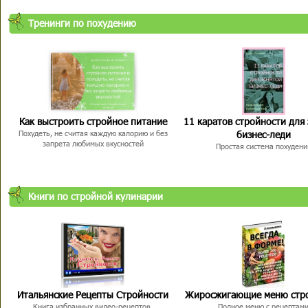
Тренинги по похудению
Как выстроить стройное питание
11 каратов стройности для
бизнес-леди
Похудеть, не считая каждую калорию и без
запрета любимых вкусностей
Простая система похудени
Книги по стройной кулинарии
Итальянские Рецепты Стройности
Жиросжигающие меню стр
Книга избранных видео-рецептов,
Полное меню с рецептам