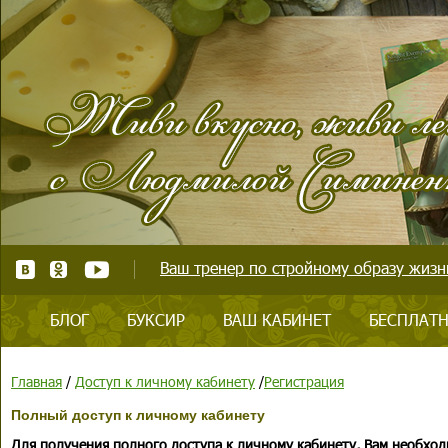
Ваш тренер по стройному образу жизни
БЛОГ
БУКСИР
ВАШ КАБИНЕТ
БЕСПЛАТН
Главная
/
Доступ к личному кабинету
/
Регистрация
Полный доступ к личному кабинету
Для получения полного доступа к личному кабинету, Вам необход