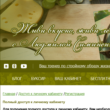
Ваш тренер по стройному образу жизни
БЛОГ
БУКСИР
ВАШ КАБИНЕТ
БЕСПЛАТН
Главная
/
Доступ к личному кабинету
/
Регистрация
Полный доступ к личному кабинету
Для получения полного доступа к личному кабинету, Вам необход