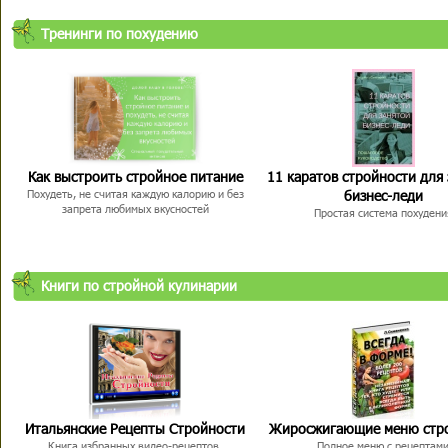
Тренинги по похудению
Как выстроить стройное питание
11 каратов стройности для
бизнес-леди
Похудеть, не считая каждую калорию и без
запрета любимых вкусностей
Простая система похудени
Книги по стройной кулинарии
Итальянские Рецепты Стройности
Жиросжигающие меню стр
Книга избранных видео-рецептов,
Полное меню с рецептам