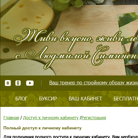
Ваш тренер по стройному образу жизни
БЛОГ
БУКСИР
ВАШ КАБИНЕТ
БЕСПЛАТН
Главная
/
Доступ к личному кабинету
/
Регистрация
Полный доступ к личному кабинету
Для получения полного доступа к личному кабинету, Вам необход