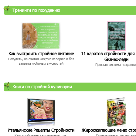
Тренинги по похудению
Как выстроить стройное питание
11 каратов стройности для
бизнес-леди
Похудеть, не считая каждую калорию и без
запрета любимых вкусностей
Простая система похудени
Книги по стройной кулинарии
Итальянские Рецепты Стройности
Жиросжигающие меню стр
Книга избранных видео-рецептов,
Полное меню с рецептам