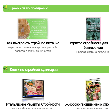
Тренинги по похудению
Как выстроить стройное питание
11 каратов стройности для
бизнес-леди
Похудеть, не считая каждую калорию и без
запрета любимых вкусностей
Простая система похудени
Книги по стройной кулинарии
Итальянские Рецепты Стройности
Жиросжигающие меню стр
Книга избранных видео-рецептов,
Полное меню с рецептам