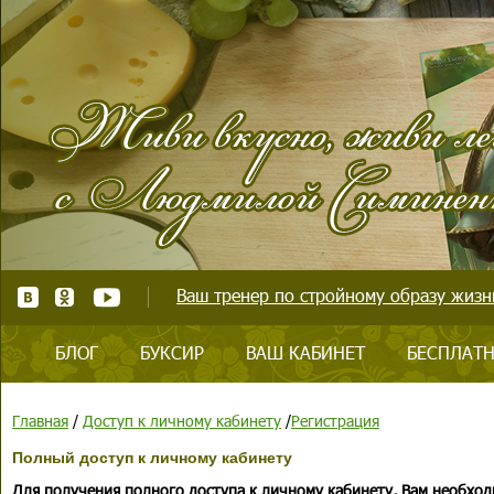
Ваш тренер по стройному образу жизни
БЛОГ
БУКСИР
ВАШ КАБИНЕТ
БЕСПЛАТН
Главная
/
Доступ к личному кабинету
/
Регистрация
Полный доступ к личному кабинету
Для получения полного доступа к личному кабинету, Вам необход