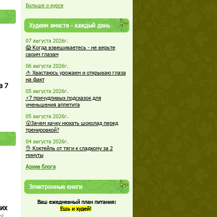
Больше о курсе
Худеем вместе - каждый день
07 августа 2026г.
😱 Когда взвешиваетесь - не верьте
своим глазам
06 августа 2026г.
🍅 Хвастаюсь урожаем и открываю глаза
на факт
а 7
05 августа 2026г.
⚡7 причудливых подсказок для
уменьшения аппетита
05 августа 2026г.
😮Зачем качку нюхать шоколад перед
тренировкой?
04 августа 2026г.
👌 Коктейль от тяги к сладкому за 2
минуты
Архив блога
Электронные книги
Ваш ежедневный план питания:
щих
Ешь и худей!
о!