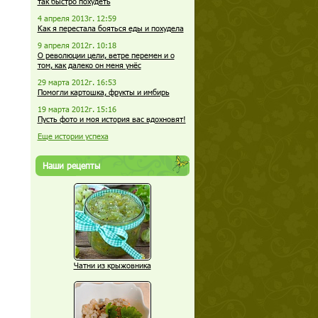
так быстро похудеть
4 апреля 2013г. 12:59
Как я перестала бояться еды и похудела
9 апреля 2012г. 10:18
О революции цели, ветре перемен и о
том, как далеко он меня унёс
29 марта 2012г. 16:53
Помогли картошка, фрукты и имбирь
19 марта 2012г. 15:16
Пусть фото и моя история вас вдохновят!
Еще истории успеха
Наши рецепты
Чатни из крыжовника