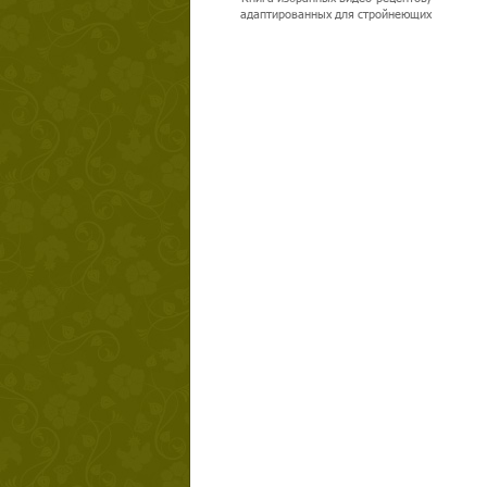
адаптированных для стройнеющих