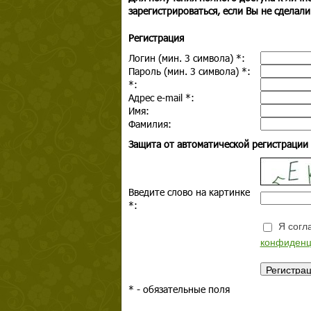
зарегистрироваться, если Вы не сделали
Регистрация
Логин (мин. 3 символа)
*
:
Пароль (мин. 3 символа)
*
:
*
:
Адрес e-mail
*
:
Имя:
Фамилия:
Защита от автоматической регистрации
Введите слово на картинке
*
:
Я согла
конфиденц
*
- обязательные поля