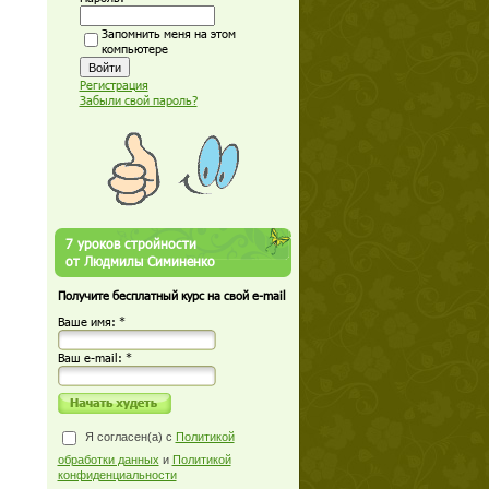
Запомнить меня на этом
компьютере
Регистрация
Забыли свой пароль?
7 уроков стройности
от Людмилы Симиненко
Получите бесплатный курс на свой e-mail
Ваше имя: *
Ваш е-mail: *
Я согласен(а) с
Политикой
обработки данных
и
Политикой
конфиденциальности