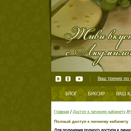
Ваш тренер по 
БЛОГ
БУКСИР
ВАШ К
Главная
/
Доступ к личному кабинету
/
Р
Полный доступ к личному кабинету
Для получения полного доступа к личн