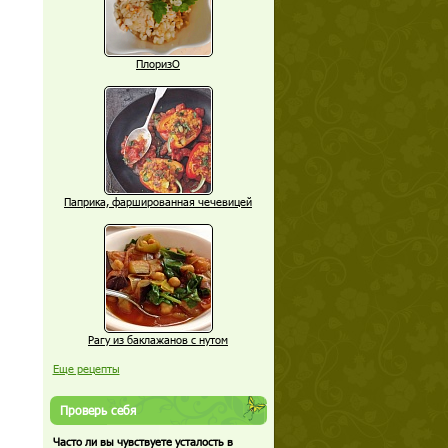
ПлоризО
Паприка, фаршированная чечевицей
Рагу из баклажанов с нутом
Еще рецепты
Проверь себя
Часто ли вы чувствуете усталость в