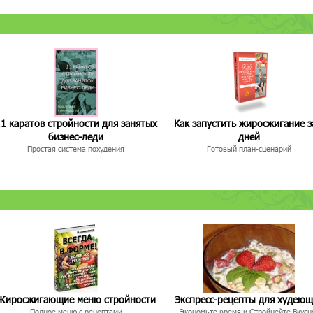
1 каратов стройности для занятых
Как запустить жиросжигание з
бизнес-леди
дней
Простая система похудения
Готовый план-сценарий
Жиросжигающие меню стройности
Экспресс-рецепты для худею
Полное меню с рецептами
Экономьте время и Стройнейте Вкусн