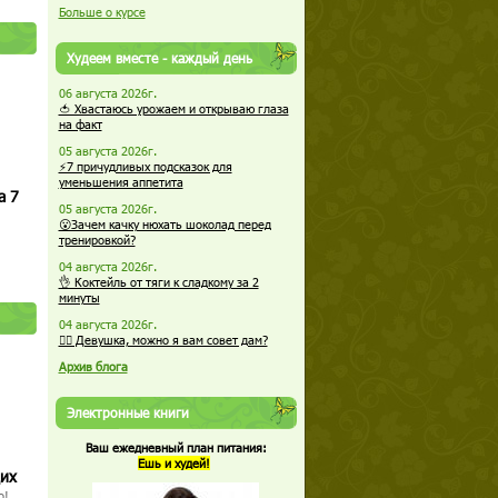
Больше о курсе
Худеем вместе - каждый день
06 августа 2026г.
🍅 Хвастаюсь урожаем и открываю глаза
на факт
05 августа 2026г.
⚡7 причудливых подсказок для
уменьшения аппетита
а 7
05 августа 2026г.
😮Зачем качку нюхать шоколад перед
тренировкой?
04 августа 2026г.
👌 Коктейль от тяги к сладкому за 2
минуты
04 августа 2026г.
🏋️‍♀️ Девушка, можно я вам совет дам?
Архив блога
Электронные книги
Ваш ежедневный план питания:
Ешь и худей!
щих
о!