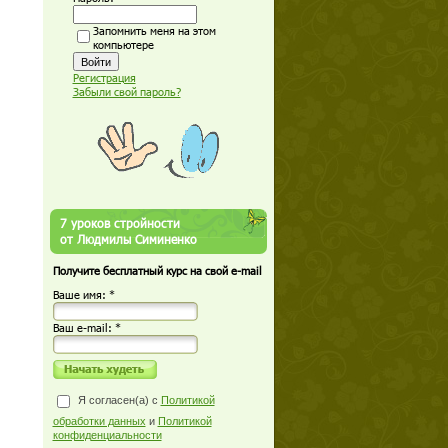
Запомнить меня на этом
компьютере
Регистрация
Забыли свой пароль?
7 уроков стройности
от Людмилы Симиненко
Получите бесплатный курс на свой e-mail
Ваше имя: *
Ваш е-mail: *
Я согласен(а) с
Политикой
обработки данных
и
Политикой
конфиденциальности