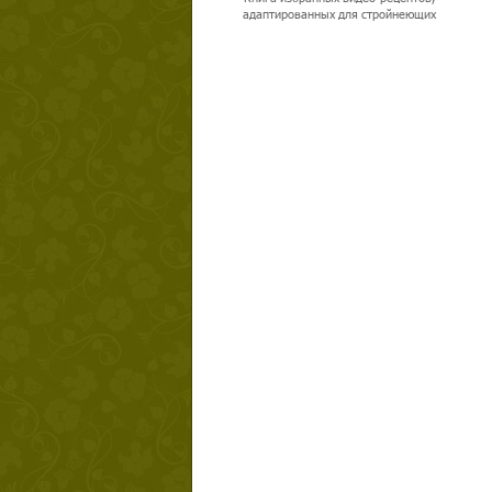
адаптированных для стройнеющих