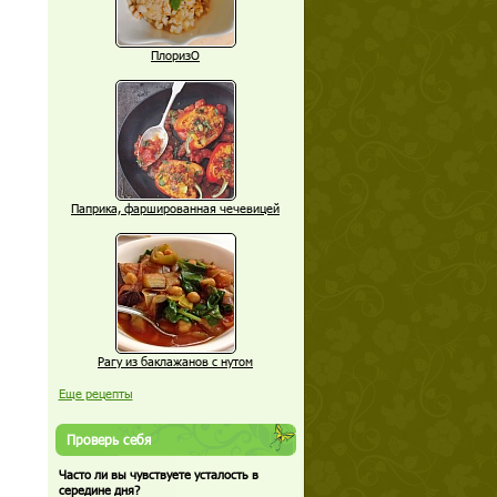
ПлоризО
Паприка, фаршированная чечевицей
Рагу из баклажанов с нутом
Еще рецепты
Проверь себя
Часто ли вы чувствуете усталость в
середине дня?