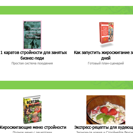
1 каратов стройности для занятых
Как запустить жиросжигание з
бизнес-леди
дней
Простая система похудения
Готовый план-сценарий
Жиросжигающие меню стройности
Экспресс-рецепты для худею
Полное меню с рецептами
Экономьте время и Стройнейте Вкусн