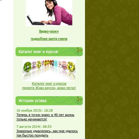
Видео-урок+
подробная карта-схема
Каталог книг и курсов
Каталог книг и курсов
проекта Живи вкусно, живи легко!
Истории успеха
16 ноября 2015г. 18:28
Теперь я точно знаю: в 40 лет жизнь
только начинается!
7 августа 2014г. 08:53
Знакомые удивлялись, как мне удалось
так быстро похудеть