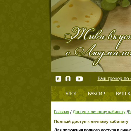
Ваш тренер по 
БЛОГ
БУКСИР
ВАШ К
Главная
/
Доступ к личному кабинету
/
Р
Полный доступ к личному кабинету
Для получения полного доступа к личн