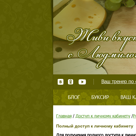
Ваш тренер по 
БЛОГ
БУКСИР
ВАШ К
Главная
/
Доступ к личному кабинету
/
Р
Полный доступ к личному кабинету
Для получения полного доступа к личн