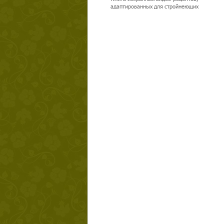
адаптированных для стройнеющих