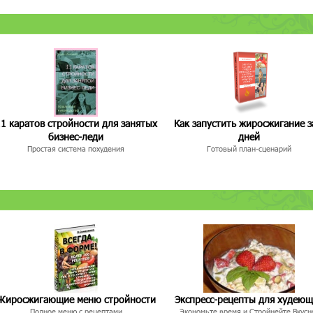
1 каратов стройности для занятых
Как запустить жиросжигание з
бизнес-леди
дней
Простая система похудения
Готовый план-сценарий
Жиросжигающие меню стройности
Экспресс-рецепты для худею
Полное меню с рецептами
Экономьте время и Стройнейте Вкусн