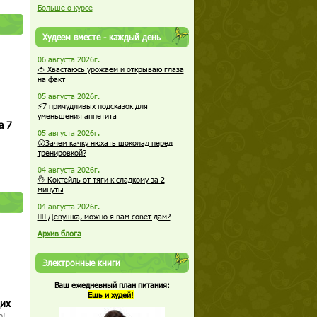
Больше о курсе
Худеем вместе - каждый день
06 августа 2026г.
🍅 Хвастаюсь урожаем и открываю глаза
на факт
05 августа 2026г.
⚡7 причудливых подсказок для
уменьшения аппетита
а 7
05 августа 2026г.
😮Зачем качку нюхать шоколад перед
тренировкой?
04 августа 2026г.
👌 Коктейль от тяги к сладкому за 2
минуты
04 августа 2026г.
🏋️‍♀️ Девушка, можно я вам совет дам?
Архив блога
Электронные книги
Ваш ежедневный план питания:
Ешь и худей!
щих
о!