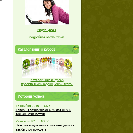
Видео-урок+
подробная карта-схема
Каталог книг и курсов
Каталог книг и курсов
проекта Живи вкусно, живи легко!
Истории успеха
16 ноября 2015г. 18:28
Теперь я точно знаю: в 40 лет жизнь
только начинается!
7 августа 2014г. 08:53
Знакомые удивлялись, как мне удалось
так быстро похудеть