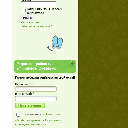
Запомнить меня на этом
компьютере
Регистрация
Забыли свой пароль?
7 уроков стройности
от Людмилы Симиненко
Получите бесплатный курс на свой e-mail
Ваше имя: *
Ваш е-mail: *
Я согласен(а) с
Политикой
обработки данных
и
Политикой
конфиденциальности