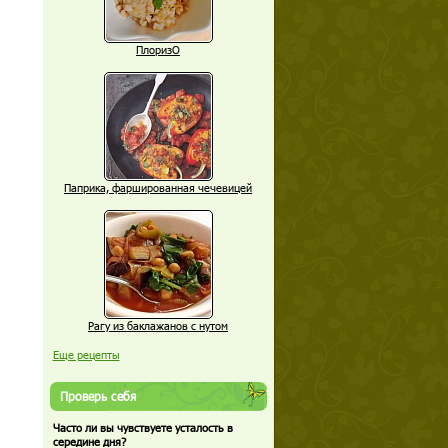
ПлоризО
Паприка, фаршированная чечевицей
Рагу из баклажанов с нутом
Еще рецепты
Проверь себя
Часто ли вы чувствуете усталость в
середине дня?