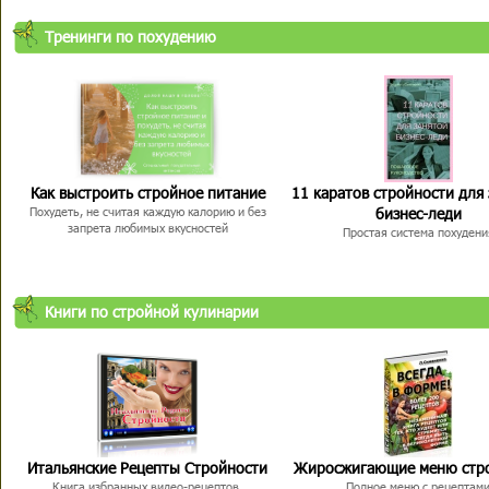
Тренинги по похудению
Как выстроить стройное питание
11 каратов стройности для
бизнес-леди
Похудеть, не считая каждую калорию и без
запрета любимых вкусностей
Простая система похудени
Книги по стройной кулинарии
Итальянские Рецепты Стройности
Жиросжигающие меню стр
Книга избранных видео-рецептов,
Полное меню с рецептам