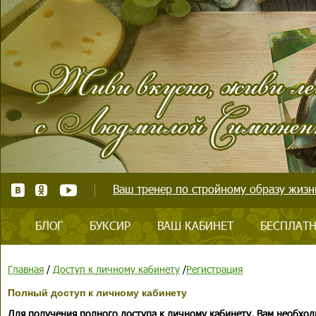
Ваш тренер по стройному образу жизни
БЛОГ
БУКСИР
ВАШ КАБИНЕТ
БЕСПЛАТН
Главная
/
Доступ к личному кабинету
/
Регистрация
Полный доступ к личному кабинету
Для получения полного доступа к личному кабинету, Вам необход