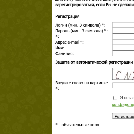
зарегистрироваться, если Вы не сделали
Регистрация
Логин (мин. 3 символа)
*
:
Пароль (мин. 3 символа)
*
:
*
:
Адрес e-mail
*
:
Имя:
Фамилия:
Защита от автоматической регистрации
Введите слово на картинке
*
:
Я согла
конфиденц
*
- обязательные поля