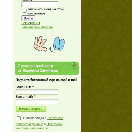
Запомнить меня на этом
компьютере
Регистрация
Забыли свой пароль?
7 уроков стройности
от Людмилы Симиненко
Получите бесплатный курс на свой e-mail
Ваше имя: *
Ваш е-mail: *
Я согласен(а) с
Политикой
обработки данных
и
Политикой
конфиденциальности