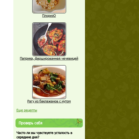
ПлоризО
Паприка, фаршированная чечевицей
Рагу из баклажанов с нутом
Еще рецепты
Проверь себя
Часто ли вы чувствуете усталость в
середине дня?