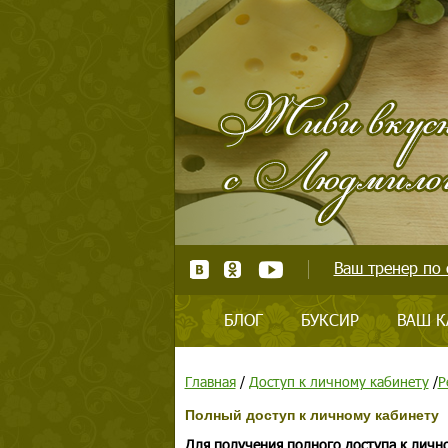
Ваш тренер по 
БЛОГ
БУКСИР
ВАШ К
Главная
/
Доступ к личному кабинету
/
Р
Полный доступ к личному кабинету
Для получения полного доступа к личн