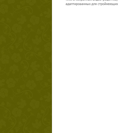
адаптированных для стройнеющих