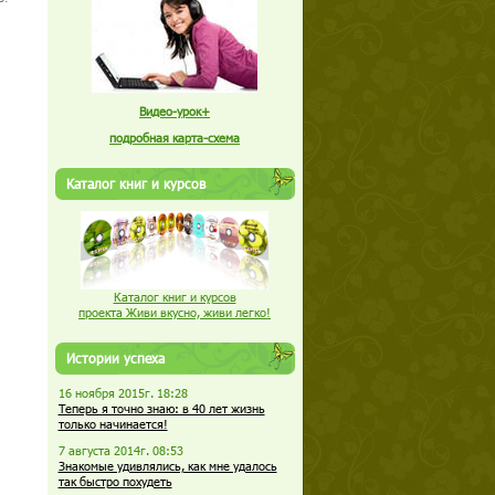
Видео-урок+
подробная карта-схема
Каталог книг и курсов
Каталог книг и курсов
проекта Живи вкусно, живи легко!
Истории успеха
16 ноября 2015г. 18:28
Теперь я точно знаю: в 40 лет жизнь
только начинается!
7 августа 2014г. 08:53
Знакомые удивлялись, как мне удалось
так быстро похудеть