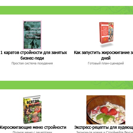
1 каратов стройности для занятых
Как запустить жиросжигание з
бизнес-леди
дней
Простая система похудения
Готовый план-сценарий
Жиросжигающие меню стройности
Экспресс-рецепты для худею
Полное меню с рецептами
Экономьте время и Стройнейте Вкусн