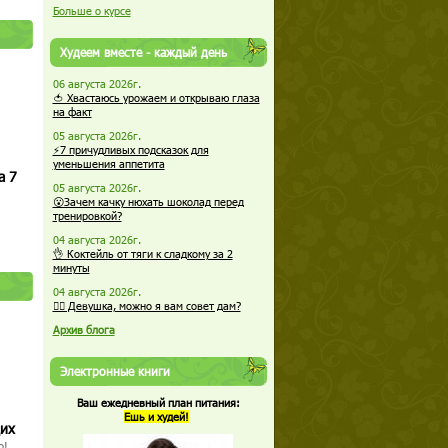
Больше о курсе
Худеем вместе - каждый день
06 августа 2026г.
🍅 Хвастаюсь урожаем и открываю глаза
на факт
05 августа 2026г.
⚡7 причудливых подсказок для
уменьшения аппетита
а 7
05 августа 2026г.
😮Зачем качку нюхать шоколад перед
тренировкой?
04 августа 2026г.
👌 Коктейль от тяги к сладкому за 2
минуты
04 августа 2026г.
🏋️‍♀️ Девушка, можно я вам совет дам?
Архив блога
Электронные книги
Ваш ежедневный план питания:
Ешь и худей!
щих
о!