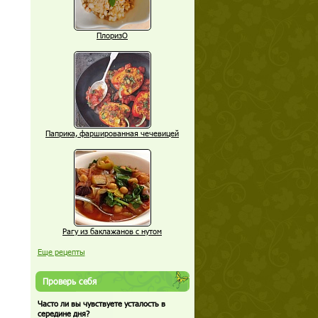
ПлоризО
Паприка, фаршированная чечевицей
Рагу из баклажанов с нутом
Еще рецепты
Проверь себя
Часто ли вы чувствуете усталость в
середине дня?