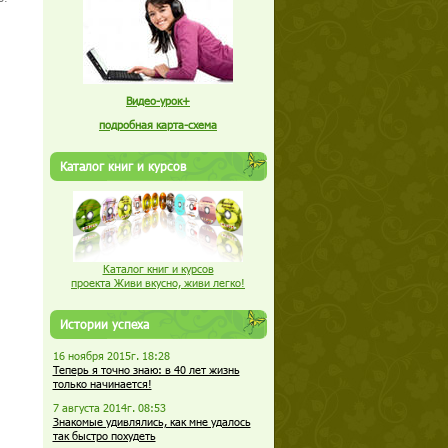
Видео-урок+
подробная карта-схема
Каталог книг и курсов
Каталог книг и курсов
проекта Живи вкусно, живи легко!
Истории успеха
16 ноября 2015г. 18:28
Теперь я точно знаю: в 40 лет жизнь
только начинается!
7 августа 2014г. 08:53
Знакомые удивлялись, как мне удалось
так быстро похудеть