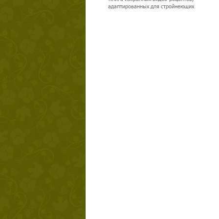
адаптированных для стройнеющих