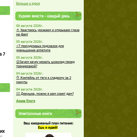
Больше о курсе
Худеем вместе - каждый день
06 августа 2026г.
🍅 Хвастаюсь урожаем и открываю глаза
на факт
05 августа 2026г.
⚡7 причудливых подсказок для
уменьшения аппетита
а 7
05 августа 2026г.
😮Зачем качку нюхать шоколад перед
тренировкой?
04 августа 2026г.
👌 Коктейль от тяги к сладкому за 2
минуты
04 августа 2026г.
🏋️‍♀️ Девушка, можно я вам совет дам?
Архив блога
Электронные книги
Ваш ежедневный план питания:
Ешь и худей!
щих
о!