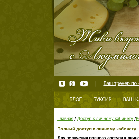
Ваш тренер по 
БЛОГ
БУКСИР
ВАШ К
Главная
/
Доступ к личному кабинету
/
Р
Полный доступ к личному кабинету
Для получения полного доступа к личн