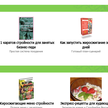
1 каратов стройности для занятых
Как запустить жиросжигание з
бизнес-леди
дней
Простая система похудения
Готовый план-сценарий
Жиросжигающие меню стройности
Экспресс-рецепты для худею
Полное меню с рецептами
Экономьте время и Стройнейте Вкусн