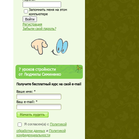
Запомнить меня на этом
компьютере
Регистрация
Забыли свой пароль?
7 уроков стройности
от Людмилы Симиненко
Получите бесплатный курс на свой e-mail
Ваше имя: *
Ваш е-mail: *
Я согласен(а) с
Политикой
обработки данных
и
Политикой
конфиденциальности