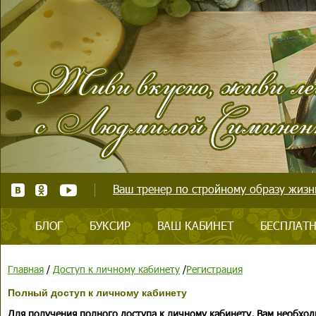
Ваш тренер по стройному образу жизни
БЛОГ
БУКСИР
ВАШ КАБИНЕТ
БЕСПЛАТН
Главная
/
Доступ к личному кабинету
/
Регистрация
Полный доступ к личному кабинету
Для получения полного доступа к личному кабинету, Вам необход