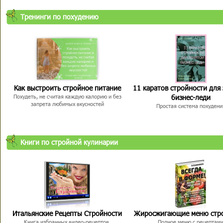
Тренинги по похудению
Как выстроить стройное питание
11 каратов стройности для
бизнес-леди
Похудеть, не считая каждую калорию и без
запрета любимых вкусностей
Простая система похудени
Книги по стройной кулинарии
Итальянские Рецепты Стройности
Жиросжигающие меню стр
Книга избранных видео-рецептов,
Полное меню с рецептам