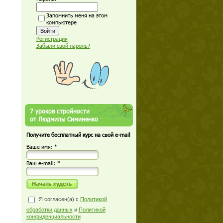
Запомнить меня на этом
компьютере
Регистрация
Забыли свой пароль?
7 уроков стройности
от Людмилы Симиненко
Получите бесплатный курс на свой e-mail
Ваше имя: *
Ваш е-mail: *
Я согласен(а) с
Политикой
обработки данных
и
Политикой
конфиденциальности