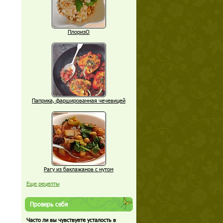
ПлоризО
Паприка, фаршированная чечевицей
Рагу из баклажанов с нутом
Еще рецепты
Проверь себя
Часто ли вы чувствуете усталость в