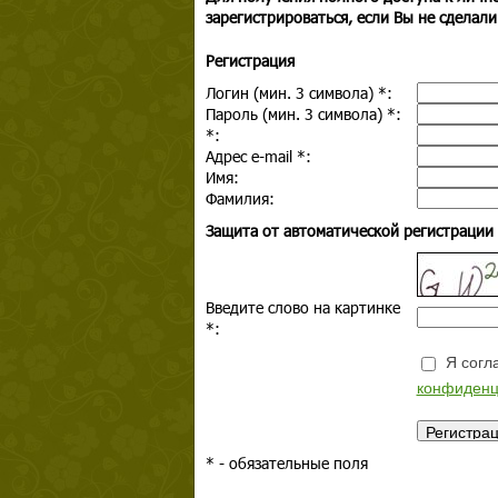
зарегистрироваться, если Вы не сделали
Регистрация
Логин (мин. 3 символа)
*
:
Пароль (мин. 3 символа)
*
:
*
:
Адрес e-mail
*
:
Имя:
Фамилия:
Защита от автоматической регистрации
Введите слово на картинке
*
:
Я согла
конфиденц
*
- обязательные поля