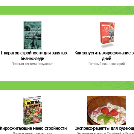
1 каратов стройности для занятых
Как запустить жиросжигание з
бизнес-леди
дней
Простая система похудения
Готовый план-сценарий
Жиросжигающие меню стройности
Экспресс-рецепты для худею
Полное меню с рецептами
Экономьте время и Стройнейте Вкусн