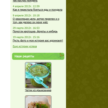
так быстро похудеть
4 апреля 2013г. 12:59
Как я перестала бояться еды и похудела
9 апреля 2012г. 10:18
О революции цели, ветре перемен и о
том, как далеко он меня унёс
29 марта 2012г. 16:53
Помогли картошка, фрукты и имбирь
19 марта 2012г. 15:16
Пусть фото и моя история вас вдохновят!
Еще истории успеха
Наши рецепты
Чатни из крыжовника