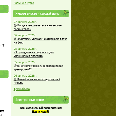
Больше о курсе
Худеем вместе - каждый день
07 августа 2026г.
😱 Когда взвешиваетесь - не верьте
своим глазам
06 августа 2026г.
🍅 Хвастаюсь урожаем и открываю глаза
на факт
а 7
05 августа 2026г.
⚡7 причудливых подсказок для
уменьшения аппетита
05 августа 2026г.
😮Зачем качку нюхать шоколад перед
тренировкой?
04 августа 2026г.
👌 Коктейль от тяги к сладкому за 2
минуты
Архив блога
Электронные книги
Ваш ежедневный план питания:
щих
Ешь и худей!
о!