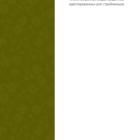
адаптированных для стройнеющих