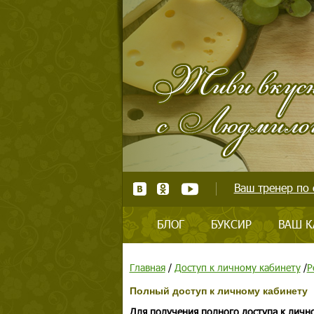
Ваш тренер по 
БЛОГ
БУКСИР
ВАШ К
Главная
/
Доступ к личному кабинету
/
Р
Полный доступ к личному кабинету
Для получения полного доступа к личн