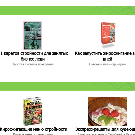
1 каратов стройности для занятых
Как запустить жиросжигание з
бизнес-леди
дней
Простая система похудения
Готовый план-сценарий
Жиросжигающие меню стройности
Экспресс-рецепты для худею
Полное меню с рецептами
Экономьте время и Стройнейте Вкусн