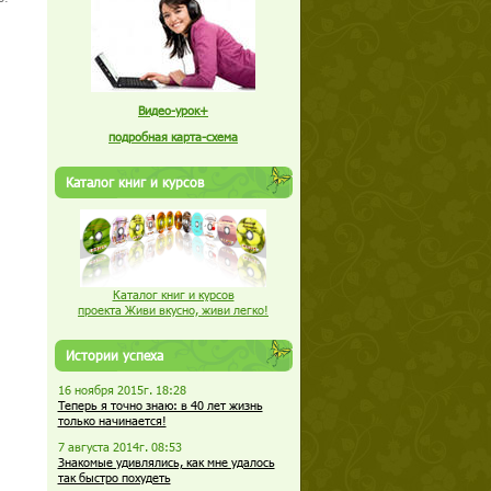
Видео-урок+
подробная карта-схема
Каталог книг и курсов
Каталог книг и курсов
проекта Живи вкусно, живи легко!
Истории успеха
16 ноября 2015г. 18:28
Теперь я точно знаю: в 40 лет жизнь
только начинается!
7 августа 2014г. 08:53
Знакомые удивлялись, как мне удалось
так быстро похудеть