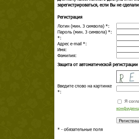
зарегистрироваться, если Вы не сделали
Регистрация
Логин (мин. 3 символа)
*
:
Пароль (мин. 3 символа)
*
:
*
:
Адрес e-mail
*
:
Имя:
Фамилия:
Защита от автоматической регистрации
Введите слово на картинке
*
:
Я согла
конфиденц
*
- обязательные поля