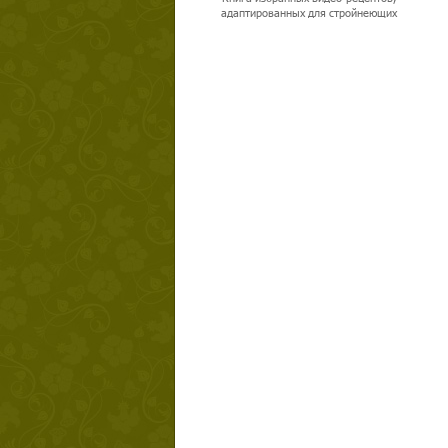
адаптированных для стройнеющих