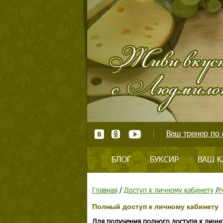
Ваш тренер по 
БЛОГ
БУКСИР
ВАШ К
Главная
/
Доступ к личному кабинету
/
Р
Полный доступ к личному кабинету
Для получения полного доступа к личн