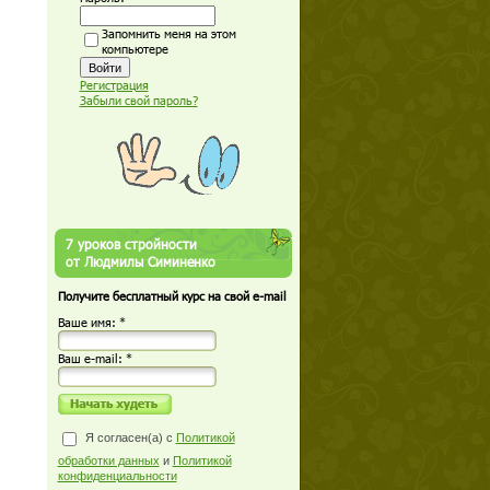
Запомнить меня на этом
компьютере
Регистрация
Забыли свой пароль?
7 уроков стройности
от Людмилы Симиненко
Получите бесплатный курс на свой e-mail
Ваше имя: *
Ваш е-mail: *
Я согласен(а) с
Политикой
обработки данных
и
Политикой
конфиденциальности