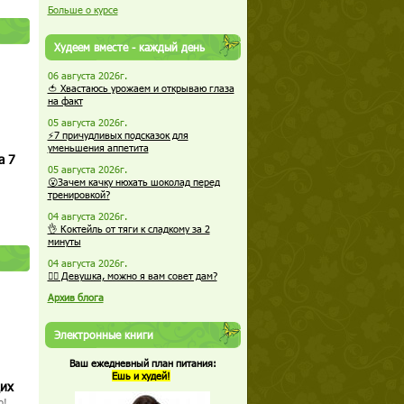
Больше о курсе
Худеем вместе - каждый день
06 августа 2026г.
🍅 Хвастаюсь урожаем и открываю глаза
на факт
05 августа 2026г.
⚡7 причудливых подсказок для
уменьшения аппетита
а 7
05 августа 2026г.
😮Зачем качку нюхать шоколад перед
тренировкой?
04 августа 2026г.
👌 Коктейль от тяги к сладкому за 2
минуты
04 августа 2026г.
🏋️‍♀️ Девушка, можно я вам совет дам?
Архив блога
Электронные книги
Ваш ежедневный план питания:
Ешь и худей!
щих
о!