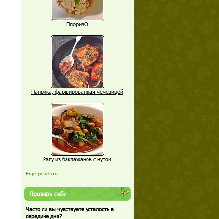
ПлоризО
Паприка, фаршированная чечевицей
Рагу из баклажанов с нутом
Еще рецепты
Проверь себя
Часто ли вы чувствуете усталость в
середине дня?