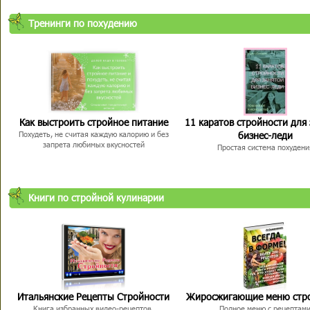
Тренинги по похудению
Как выстроить стройное питание
11 каратов стройности для
бизнес-леди
Похудеть, не считая каждую калорию и без
запрета любимых вкусностей
Простая система похудени
Книги по стройной кулинарии
Итальянские Рецепты Стройности
Жиросжигающие меню стр
Книга избранных видео-рецептов,
Полное меню с рецептам