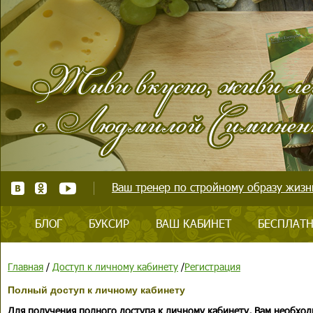
Ваш тренер по стройному образу жизни
БЛОГ
БУКСИР
ВАШ КАБИНЕТ
БЕСПЛАТН
Главная
/
Доступ к личному кабинету
/
Регистрация
Полный доступ к личному кабинету
Для получения полного доступа к личному кабинету, Вам необход