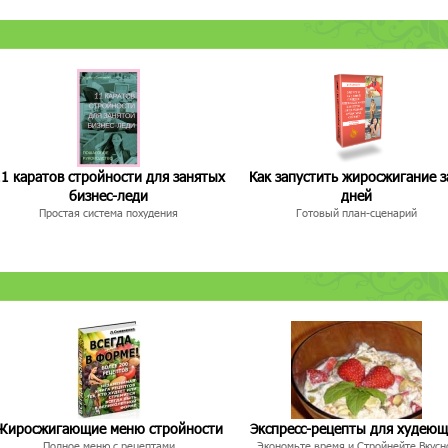
1 каратов стройности для занятых
Как запустить жиросжигание з
бизнес-леди
дней
Простая система похудения
Готовый план-сценарий
Жиросжигающие меню стройности
Экспресс-рецепты для худею
Полное меню с рецептами
Экономьте время и Стройнейте Вкусн