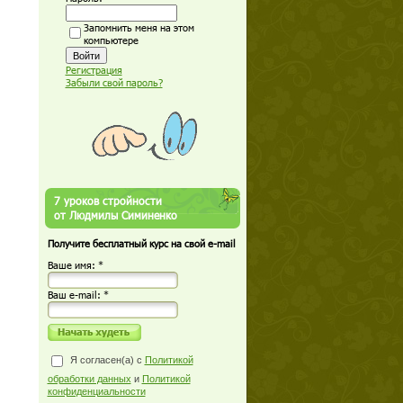
Запомнить меня на этом
компьютере
Регистрация
Забыли свой пароль?
7 уроков стройности
от Людмилы Симиненко
Получите бесплатный курс на свой e-mail
Ваше имя: *
Ваш е-mail: *
Я согласен(а) с
Политикой
обработки данных
и
Политикой
конфиденциальности