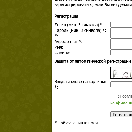
зарегистрироваться, если Вы не сделали
Регистрация
Логин (мин. 3 символа)
*
:
Пароль (мин. 3 символа)
*
:
*
:
Адрес e-mail
*
:
Имя:
Фамилия:
Защита от автоматической регистрации
Введите слово на картинке
*
:
Я согла
конфиденц
*
- обязательные поля