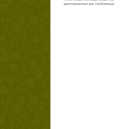
адаптированных для стройнеющих