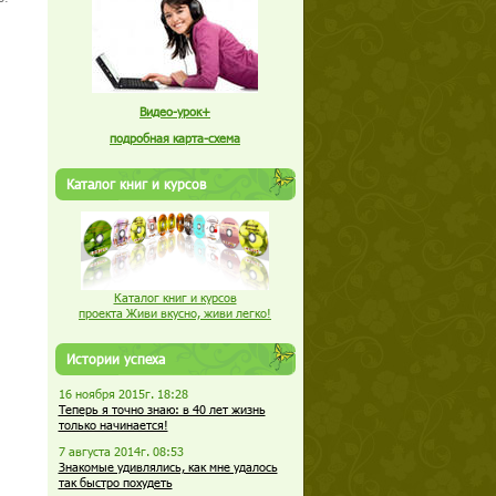
Видео-урок+
подробная карта-схема
Каталог книг и курсов
Каталог книг и курсов
проекта Живи вкусно, живи легко!
Истории успеха
16 ноября 2015г. 18:28
Теперь я точно знаю: в 40 лет жизнь
только начинается!
7 августа 2014г. 08:53
Знакомые удивлялись, как мне удалось
так быстро похудеть