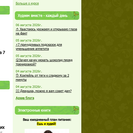
Больше о курсе
Худеем вместе - каждый день
06 августа 2026г.
🍅 Хвастаюсь урожаем и открываю глаза
на факт
05 августа 2026г.
⚡7 причудливых подсказок для
уменьшения аппетита
а 7
05 августа 2026г.
😮Зачем качку нюхать шоколад перед
тренировкой?
04 августа 2026г.
👌 Коктейль от тяги к сладкому за 2
минуты
04 августа 2026г.
🏋️‍♀️ Девушка, можно я вам совет дам?
Архив блога
Электронные книги
Ваш ежедневный план питания:
Ешь и худей!
щих
о!