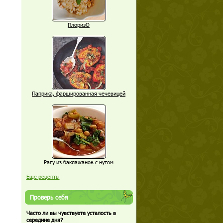
ПлоризО
Паприка, фаршированная чечевицей
Рагу из баклажанов с нутом
Еще рецепты
Проверь себя
Часто ли вы чувствуете усталость в
середине дня?