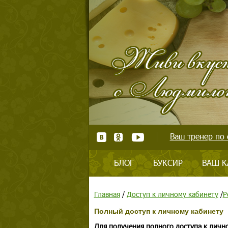
Ваш тренер по 
БЛОГ
БУКСИР
ВАШ К
Главная
/
Доступ к личному кабинету
/
Р
Полный доступ к личному кабинету
Для получения полного доступа к личн